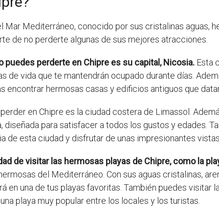
ipre?
el Mar Mediterráneo, conocido por sus cristalinas aguas, he
rarte de no perderte algunas de sus mejores atracciones.
puedes perderte en Chipre es su capital, Nicosia.
Esta c
enas de vida que te mantendrán ocupado durante días. Adem
s encontrar hermosas casas y edificios antiguos que data
 perder en Chipre es la ciudad costera de Limassol. Ademá
, diseñada para satisfacer a todos los gustos y edades. Ta
a de esta ciudad y disfrutar de unas impresionantes vistas
ad de visitar las hermosas playas de Chipre, como la pla
ermosas del Mediterráneo. Con sus aguas cristalinas, are
rá en una de tus playas favoritas. También puedes visitar l
na playa muy popular entre los locales y los turistas.