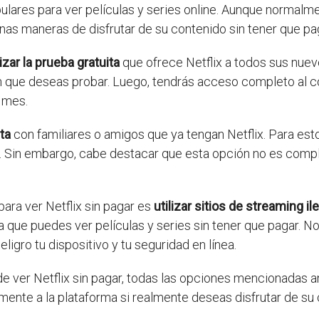
ulares para ver películas y series online. Aunque normalm
nas maneras de disfrutar de su contenido sin tener que pa
lizar la prueba gratuita
que ofrece Netflix a todos sus nuev
an que deseas probar. Luego, tendrás acceso completo al c
 mes.
ta
con familiares o amigos que ya tengan Netflix. Para esto
o. Sin embargo, cabe destacar que esta opción no es comp
para ver Netflix sin pagar es
utilizar sitios de streaming il
ica que puedes ver películas y series sin tener que pagar. 
ligro tu dispositivo y tu seguridad en línea.
de ver Netflix sin pagar, todas las opciones mencionadas a
ente a la plataforma si realmente deseas disfrutar de su c