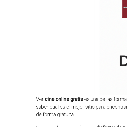
Ver
cine online gratis
es una de las forma
saber cuál es el mejor sitio para encontra
de forma gratuita.