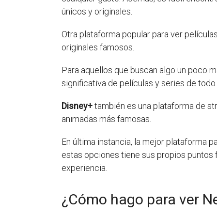
únicos y originales.
Otra plataforma popular para ver película
originales famosos.
Para aquellos que buscan algo un poco m
significativa de películas y series de tod
Disney+
también es una plataforma de stre
animadas más famosas.
En última instancia, la mejor plataforma 
estas opciones tiene sus propios puntos f
experiencia.
¿Cómo hago para ver Net