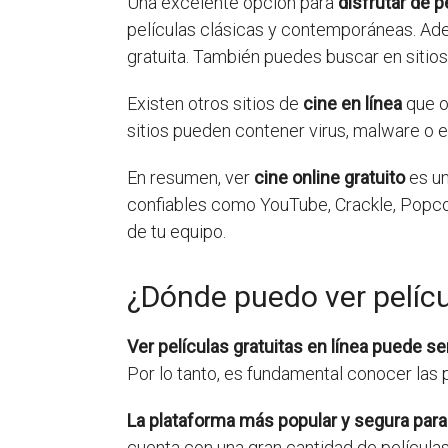
Una excelente opción para
disfrutar de p
películas clásicas y contemporáneas. Ad
gratuita. También puedes buscar en sitio
Existen otros sitios de
cine en línea
que o
sitios pueden contener virus, malware o en
En resumen, ver
cine online gratuito
es un
confiables como YouTube, Crackle, Popcor
de tu equipo.
¿Dónde puedo ver películ
Ver películas gratuitas en línea puede s
Por lo tanto, es fundamental conocer las p
La plataforma más popular y segura para 
cuenta con una gran cantidad de película