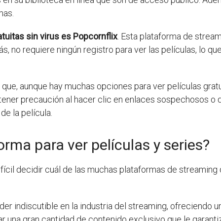
mas.
atuitas sin virus es Popcornflix
. Esta plataforma de strea
ás, no requiere ningún registro para ver las películas, lo q
 que, aunque hay muchas opciones para ver películas gratu
 y tener precaución al hacer clic en enlaces sospechosos 
e la película.
orma para ver películas y series?
fícil decidir cuál de las muchas plataformas de streaming 
der indiscutible en la industria del streaming, ofreciendo 
ar una gran cantidad de contenido exclusivo que le garant