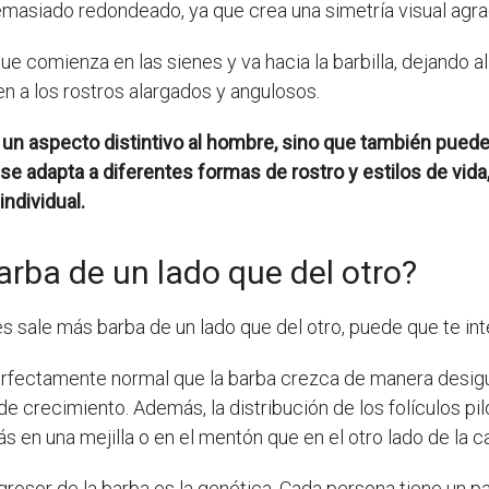
emasiado redondeado, ya que crea una simetría visual agra
e comienza en las sienes y va hacia la barbilla, dejando al
n a los rostros alargados y angulosos.
r un aspecto distintivo al hombre, sino que también pued
 se adapta a diferentes formas de rostro y estilos de vid
individual.
rba de un lado que del otro?
es sale más barba de un lado que del otro, puede que te int
fectamente normal que la barba crezca de manera desigual
de crecimiento. Además, la distribución de los folículos pil
 en una mejilla o en el mentón que en el otro lado de la ca
l grosor de la barba es la genética. Cada persona tiene un p