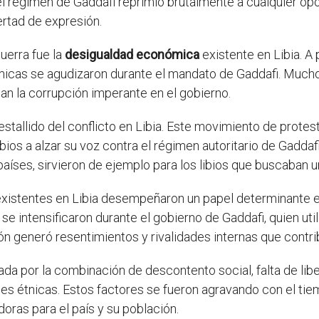
l régimen de Gaddafi reprimió brutalmente a cualquier opos
ertad de expresión.
uerra fue la
desigualdad económica
existente en Libia. A 
icas se agudizaron durante el mandato de Gaddafi. Muchos
n la corrupción imperante en el gobierno.
estallido del conflicto en Libia. Este movimiento de prote
ibios a alzar su voz contra el régimen autoritario de Gadda
países, sirvieron de ejemplo para los libios que buscaban u
existentes en Libia desempeñaron un papel determinante en 
 se intensificaron durante el gobierno de Gaddafi, quien util
ón generó resentimientos y rivalidades internas que contrib
ada por la combinación de descontento social, falta de li
ones étnicas. Estos factores se fueron agravando con el ti
ras para el país y su población.