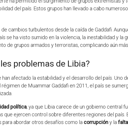
uerte ha permitido el surgimiento de grupos extremistas y t
bilidad del país. Estos grupos han llevado a cabo numerosos
 de cambios turbulentos desde la caída de Gaddafi. Aunque 
se ha visto sumido en la violencia, la inestabilidad y la gue
nto de grupos armados y terroristas, complicando aún más l
ales problemas de Libia?
 han afectado la estabilidad y el desarrollo del país. Uno de
el régimen de Muammar Gaddafi en 2011, el país se sumergi
izada.
idad política
, ya que Libia carece de un gobierno central fue
as que ejercen control sobre diferentes regiones del país. 
as para abordar otros desafíos como la
corrupción
y la
falt