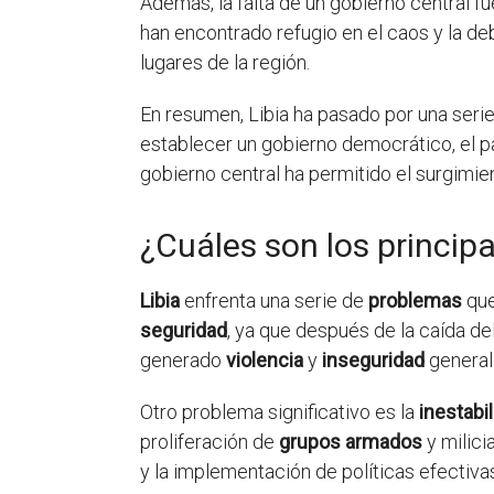
Además, la falta de un gobierno central f
han encontrado refugio en el caos y la de
lugares de la región.
En resumen, Libia ha pasado por una serie
establecer un gobierno democrático, el país 
gobierno central ha permitido el surgimie
¿Cuáles son los princip
Libia
enfrenta una serie de
problemas
que
seguridad
, ya que después de la caída d
generado
violencia
y
inseguridad
general
Otro problema significativo es la
inestabil
proliferación de
grupos armados
y milici
y la implementación de políticas efectiv