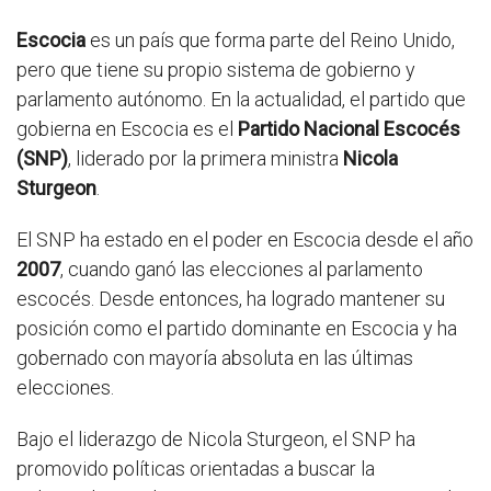
Escocia
es un país que forma parte del Reino Unido,
pero que tiene su propio sistema de gobierno y
parlamento autónomo. En la actualidad, el partido que
gobierna en Escocia es el
Partido Nacional Escocés
(SNP)
, liderado por la primera ministra
Nicola
Sturgeon
.
El SNP ha estado en el poder en Escocia desde el año
2007
, cuando ganó las elecciones al parlamento
escocés. Desde entonces, ha logrado mantener su
posición como el partido dominante en Escocia y ha
gobernado con mayoría absoluta en las últimas
elecciones.
Bajo el liderazgo de Nicola Sturgeon, el SNP ha
promovido políticas orientadas a buscar la