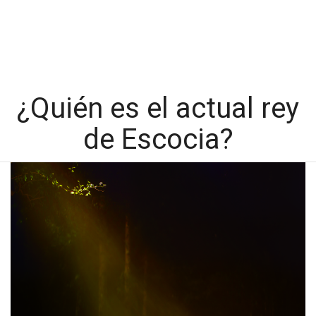
¿Quién es el actual rey
de Escocia?