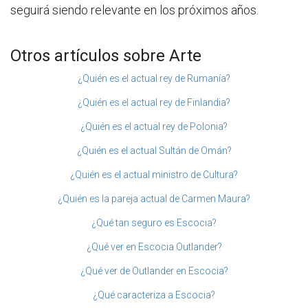
seguirá siendo relevante en los próximos años.
Otros artículos sobre Arte
¿Quién es el actual rey de Rumanía?
¿Quién es el actual rey de Finlandia?
¿Quién es el actual rey de Polonia?
¿Quién es el actual Sultán de Omán?
¿Quién es el actual ministro de Cultura?
¿Quién es la pareja actual de Carmen Maura?
¿Qué tan seguro es Escocia?
¿Qué ver en Escocia Outlander?
¿Qué ver de Outlander en Escocia?
¿Qué caracteriza a Escocia?