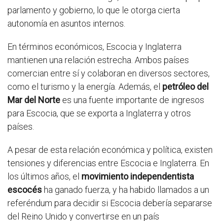
parlamento y gobierno, lo que le otorga cierta
autonomía en asuntos internos.
En términos económicos, Escocia y Inglaterra
mantienen una relación estrecha. Ambos países
comercian entre sí y colaboran en diversos sectores,
como el turismo y la energía. Además, el
petróleo del
Mar del Norte
es una fuente importante de ingresos
para Escocia, que se exporta a Inglaterra y otros
países.
A pesar de esta relación económica y política, existen
tensiones y diferencias entre Escocia e Inglaterra. En
los últimos años, el
movimiento independentista
escocés
ha ganado fuerza, y ha habido llamados a un
referéndum para decidir si Escocia debería separarse
del Reino Unido y convertirse en un país