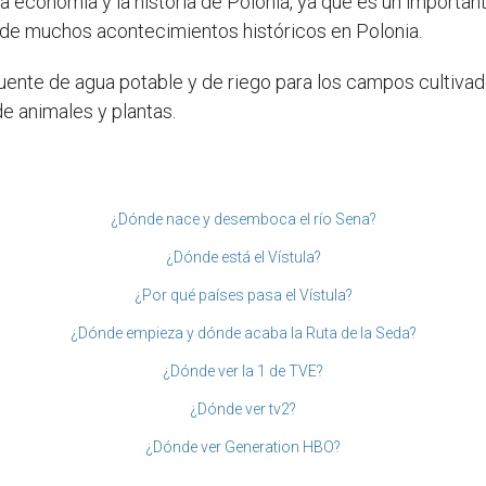
la economía y la historia de Polonia, ya que es un important
 de muchos acontecimientos históricos en Polonia.
uente de agua potable y de riego para los campos cultivados
e animales y plantas.
¿Dónde nace y desemboca el río Sena?
¿Dónde está el Vístula?
¿Por qué países pasa el Vístula?
¿Dónde empieza y dónde acaba la Ruta de la Seda?
¿Dónde ver la 1 de TVE?
¿Dónde ver tv2?
¿Dónde ver Generation HBO?