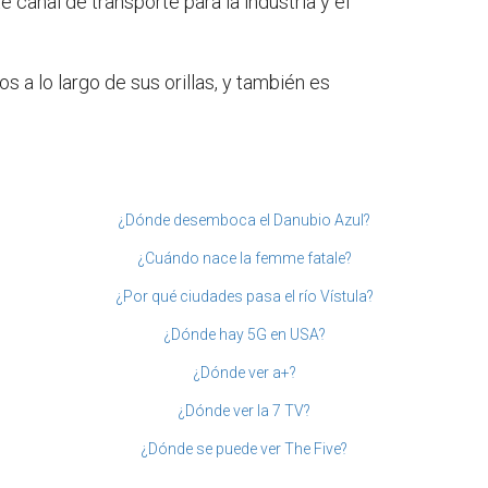
e canal de transporte para la industria y el
 a lo largo de sus orillas, y también es
¿Dónde desemboca el Danubio Azul?
¿Cuándo nace la femme fatale?
¿Por qué ciudades pasa el río Vístula?
¿Dónde hay 5G en USA?
¿Dónde ver a+?
¿Dónde ver la 7 TV?
¿Dónde se puede ver The Five?