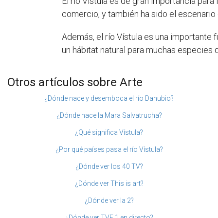
El río Vístula es de gran importancia para 
comercio, y también ha sido el escenario
Además, el río Vístula es una importante f
un hábitat natural para muchas especies d
Otros artículos sobre Arte
¿Dónde nace y desemboca el río Danubio?
¿Dónde nace la Mara Salvatrucha?
¿Qué significa Vístula?
¿Por qué países pasa el río Vístula?
¿Dónde ver los 40 TV?
¿Dónde ver This is art?
¿Dónde ver la 2?
¿Dónde ver TVE 1 en directo?