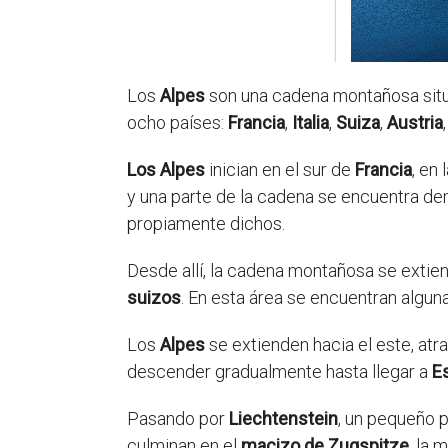
Los
Alpes
son una cadena montañosa situ
ocho países:
Francia
,
Italia
,
Suiza
,
Austria
Los Alpes
inician en el sur de
Francia
, en 
y una parte de la cadena se encuentra den
propiamente dichos.
Desde allí, la cadena montañosa se extien
suizos
. En esta área se encuentran alg
Los
Alpes
se extienden hacia el este, at
descender gradualmente hasta llegar a
E
Pasando por
Liechtenstein
, un pequeño p
culminan en el
macizo de Zugspitze
, la