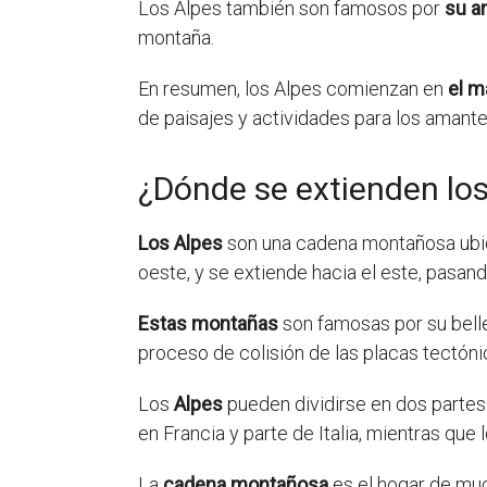
Los Alpes también son famosos por
su am
montaña.
En resumen, los Alpes comienzan en
el m
de paisajes y actividades para los amante
¿Dónde se extienden lo
Los Alpes
son una cadena montañosa ubica
oeste, y se extiende hacia el este, pasando
Estas montañas
son famosas por su belle
proceso de colisión de las placas tectóni
Los
Alpes
pueden dividirse en dos partes 
en Francia y parte de Italia, mientras que 
La
cadena montañosa
es el hogar de muc