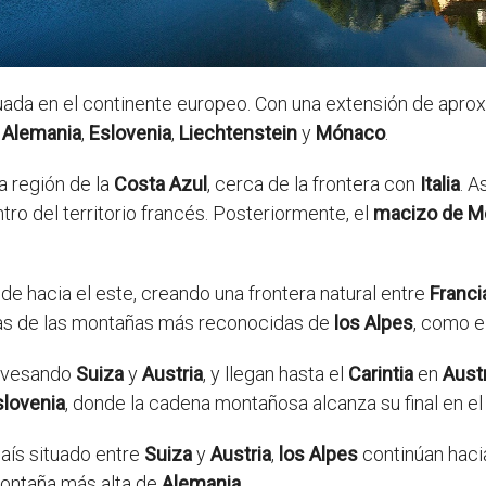
ada en el continente europeo. Con una extensión de aprox
,
Alemania
,
Eslovenia
,
Liechtenstein
y
Mónaco
.
la región de la
Costa Azul
, cerca de la frontera con
Italia
. A
tro del territorio francés. Posteriormente, el
macizo de M
de hacia el este, creando una frontera natural entre
Franci
unas de las montañas más reconocidas de
los Alpes
, como e
ravesando
Suiza
y
Austria
, y llegan hasta el
Carintia
en
Austr
slovenia
, donde la cadena montañosa alcanza su final en e
aís situado entre
Suiza
y
Austria
,
los Alpes
continúan hacia
 montaña más alta de
Alemania
.