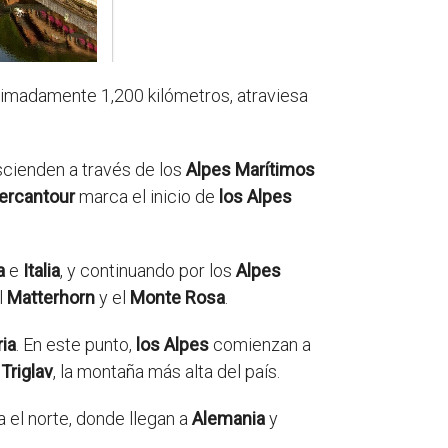
imadamente 1,200 kilómetros, atraviesa
scienden a través de los
Alpes Marítimos
ercantour
marca el inicio de
los Alpes
a
e
Italia
, y continuando por los
Alpes
l
Matterhorn
y el
Monte Rosa
.
ia
. En este punto,
los Alpes
comienzan a
l
Triglav
, la montaña más alta del país.
 el norte, donde llegan a
Alemania
y