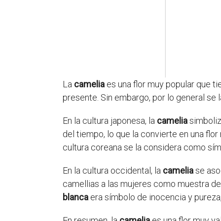
La
camelia
es una flor muy popular que ti
presente. Sin embargo, por lo general se 
En la cultura japonesa, la
camelia
simboliz
del tiempo, lo que la convierte en una flor 
cultura coreana se la considera como sím
En la cultura occidental, la
camelia
se asoc
camellias a las mujeres como muestra de su
blanca
era símbolo de inocencia y pureza
En resumen, la
camelia
es una flor muy va