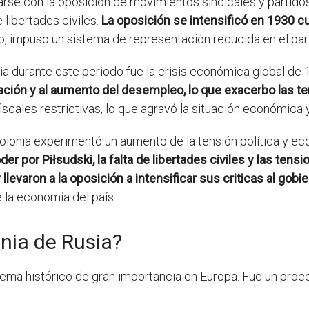
arse con la oposición de movimientos sindicales y partidos
e libertades civiles.
La oposición se intensificó en 1930 c
lo, impuso un sistema de representación reducida en el pa
a durante este periodo fue la crisis económica global de
flación y al aumento del desempleo, lo que exacerbo las t
scales restrictivas, lo que agravó la situación económica y
lonia experimentó un aumento de la tensión política y ec
oder por Piłsudski, la falta de libertades civiles y las te
 llevaron a la oposición a intensificar sus criticas al gobi
la economía del país.
nia de Rusia?
tema histórico de gran importancia en Europa. Fue un proc